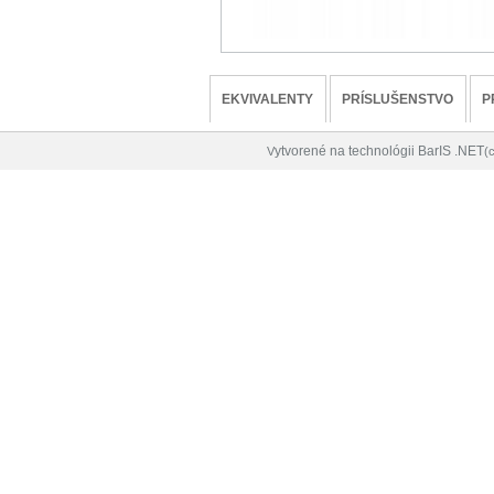
EKVIVALENTY
PRÍSLUŠENSTVO
P
ytvorené na technológii BarIS .NET
V
(