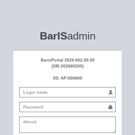
BarIS
admin
BarisPortal 2026.602.00.00
(DB:202660200)
IIS: AP:000800