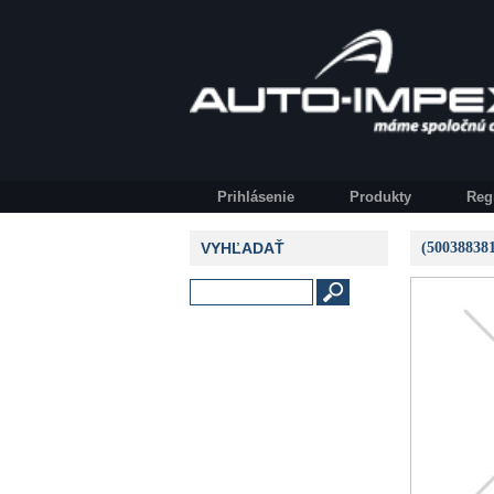
Prihlásenie
Produkty
Reg
VYHĽADAŤ
(5003883