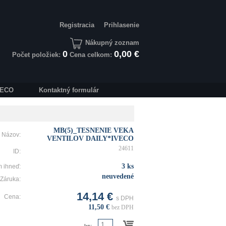
Registracia
Prihlasenie
Nákupný zoznam
0
0,00 €
Počet položiek:
Cena celkom:
IVECO
Kontaktný formulár
MB(5)_TESNENIE VEKA
Názov:
VENTILOV DAILY*IVECO
24611
ID:
3 ks
 ihneď:
neuvedené
Záruka:
14,14 €
Cena:
s DPH
11,50 €
bez DPH