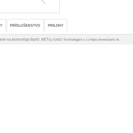
TY
PRÍSLUŠENSTVO
PRILOHY
rené na technológii BarIS .NET
(c) KASO Technologies s.r.o
https://www.baris.sk