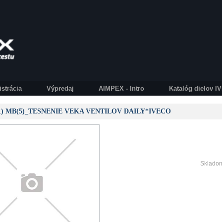
istrácia
Výpredaj
AIMPEX - Intro
Katalóg dielov 
81) MB(5)_TESNENIE VEKA VENTILOV DAILY*IVECO
Skladom