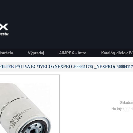
istrácia
Výpredaj
AIMPEX - Intro
Katalóg dielov 
) FILTER PALIVA EC*IVECO (NEXPRO 500041178) _NEXPRO( 50004117
Skladom
Na iných pob