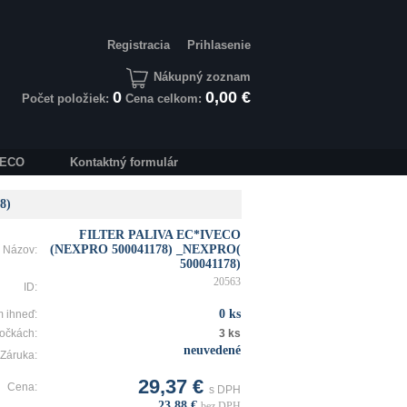
Registracia
Prihlasenie
Nákupný zoznam
0
0,00 €
Počet položiek:
Cena celkom:
IVECO
Kontaktný formulár
8)
FILTER PALIVA EC*IVECO
(NEXPRO 500041178) _NEXPRO(
Názov:
500041178)
20563
ID:
0 ks
 ihneď:
očkách:
3 ks
neuvedené
Záruka:
29,37 €
Cena:
s DPH
23,88 €
bez DPH