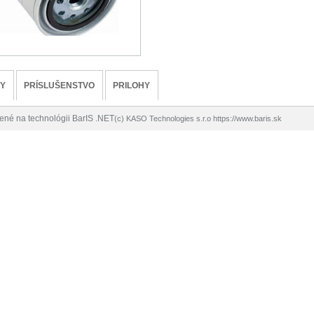
TY
PRÍSLUŠENSTVO
PRILOHY
rené na technológii BarIS .NET
(c) KASO Technologies s.r.o
https://www.baris.sk