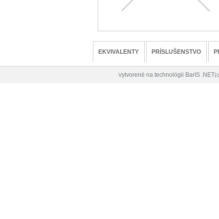
EKVIVALENTY
PRÍSLUŠENSTVO
P
ytvorené na technológii BarIS .NET
V
(